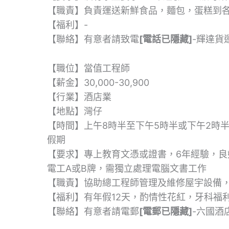
【職責】負責運送新鮮食品，麵包，蛋糕到
【福利】-
【聯絡】有意者請致電
[電話已隱藏]
-輝達貨
【職位】當值工程師
【薪金】30,000-30,900
【行業】酒店業
【地點】灣仔
【時間】上午8時半至下午5時半或下午2時半
假期
【要求】專上教育文憑或證書，6年經驗，
電工A或B牌，需獨立處理電腦文書工作
【職責】協助總工程師管理及維修屋宇設備
【福利】有年假12天，酌情性花紅，牙科福
【聯絡】有意者請電郵
[電郵已隱藏]
-六國酒