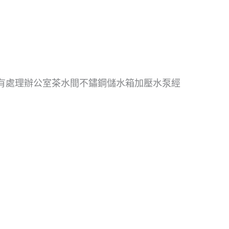
有處理辦公室茶水間不鏽鋼儲水箱加壓水泵經