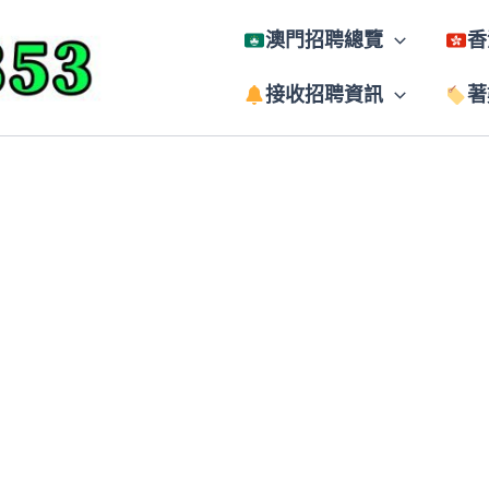
澳門招聘總覽
香
接收招聘資訊
著