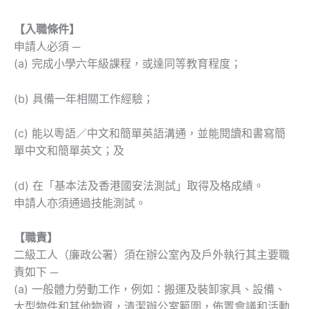
【入職條件】
申請人必須 ─
(a) 完成小學六年級課程，或達同等教育程度；
(b) 具備一年相關工作經驗；
(c) 能以粵語／中文和簡單英語溝通，並能閱讀和書寫簡
單中文和簡單英文；及
(d) 在「基本法及香港國安法測試」取得及格成績。
申請人亦須通過技能測試。
【職責】
二級工人（廉政公署）須在辦公室內及戶外執行其主要職
責如下 ─
(a) 一般體力勞動工作，例如：搬運及裝卸家具、設備、
大型物件和其他物資，清潔辦公室範圍，佈置會議和活動