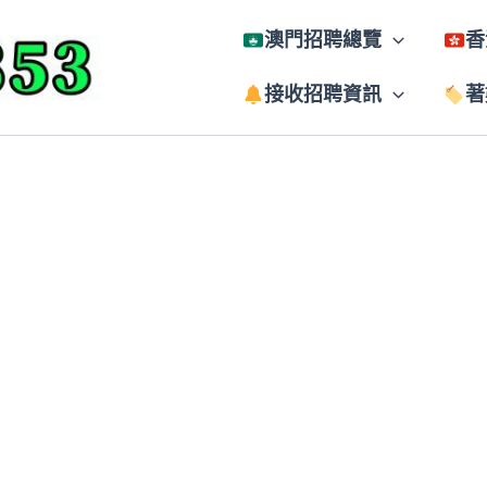
澳門招聘總覽
香
接收招聘資訊
著