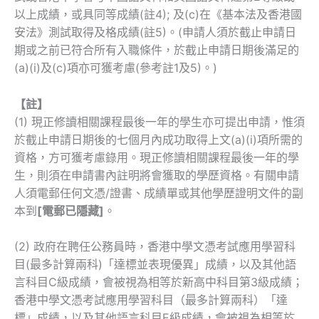
以上成績，或具同等成績(註4); 及(c)在《基本法及香港國
安法》測試取得及格成績(註5)。(申請人須於截止申請日
期或之前已符合所有入職條件，於截止申請日期後滿足的
(a)(i)及(c)項亦可獲考慮(參考註1及5)。)
【註】
(1) 現正修讀相關課程最後一年的學生亦可提出申請，惟須
於截止申請日期後的七個月內成功取得上文(a)(i)項所需的
資格，方可獲考慮錄用。現正修讀相關課程最後一年的學
生，則須在申請書內註明將會獲取的學歷資格。有關申請
人須電郵任何文憑/證書、成績單或其他學歷證明文件的副
本到
[電郵已隱藏]
。
(2) 政府在聘任公務員時，香港中學文憑考試應用學習科
目(最多計算兩科)「達標並表現優異」成績，以及其他語
言科目C級成績，會被視為相等於新高中科目第3級成績；
香港中學文憑考試應用學習科目（最多計算兩科）「達
標」成績，以及其他語言科目E級成績，會被視為相等於