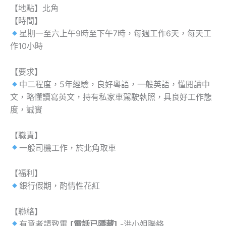
【地點】北角
【時間】
星期一至六上午9時至下午7時，每週工作6天，每天工
作10小時
【要求】
中二程度，5年經驗，良好粵語，一般英語，懂閱讀中
文，略懂讀寫英文，持有私家車駕駛執照，具良好工作態
度，誠實
【職責】
一般司機工作，於北角取車
【福利】
銀行假期，酌情性花紅
【聯絡】
有意者請致電
[電話已隱藏]
-洪小姐聯絡