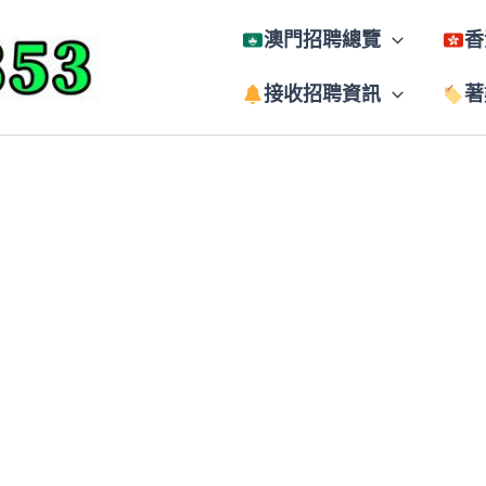
澳門招聘總覽
香
接收招聘資訊
著