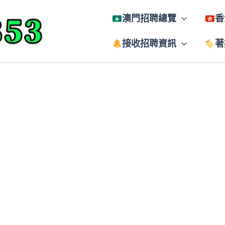
澳門招聘總覽
香
接收招聘資訊
著