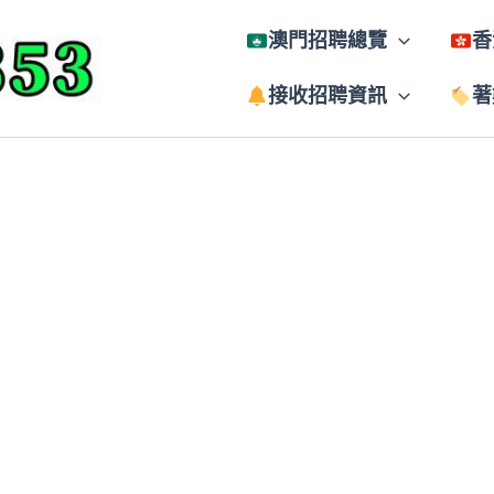
澳門招聘總覽
香
接收招聘資訊
著