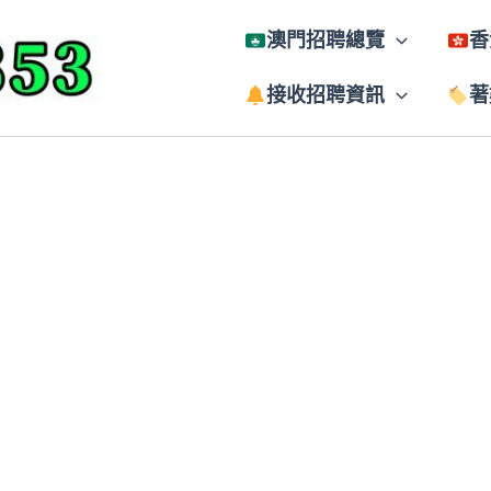
澳門招聘總覽
香
接收招聘資訊
著