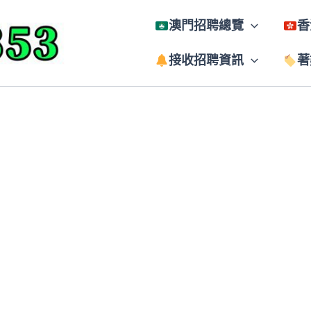
澳門招聘總覽
香
接收招聘資訊
著