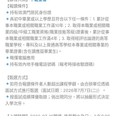
【報讀條件】
持有效澳門居民身份證
具初中畢業或以上學歷且符合以下任一條件：1. 累計從
事本職業或相關職業工作滿10年；2. 取得本職業或相關職
業四級/中級工職業資格(職業技能等級)證書後，累計從事
本職業或相關職業工作滿4年；3. 取得經評估論證的高等
職業學校、專科及以上普通高等學校本專業或相關專業的
畢業證書(含在讀應屆畢業生)。
略懂電腦應用
持有效內地手機電話號碼（報考時接收驗證碼）
【甄選方式】
如符合報讀條件者人數超出課程學額，由合辦單位透過
面試方式進行甄選（面試日期：2026年7月7日(二)）。
按面試成績擇優取錄；倘出現同分，將以抽籤形式決定
入學次序。