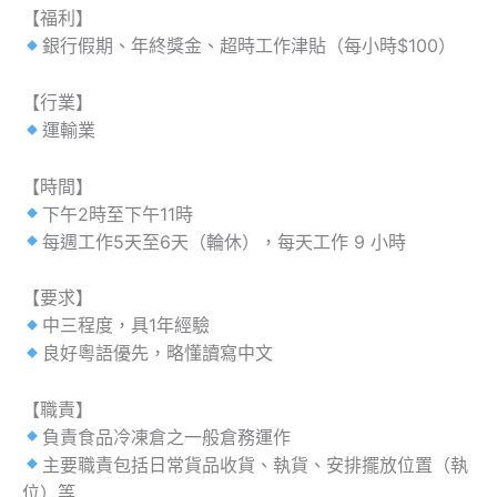
【福利】
銀行假期、年終獎金、超時工作津貼（每小時$100）
【行業】
運輸業
【時間】
下午2時至下午11時
每週工作5天至6天（輪休），每天工作 9 小時
【要求】
中三程度，具1年經驗
良好粵語優先，略懂讀寫中文
【職責】
負責食品冷凍倉之一般倉務運作
主要職責包括日常貨品收貨、執貨、安排擺放位置（執
位）等