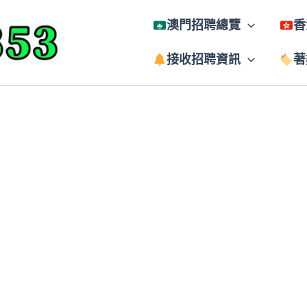
澳門招聘總覽
香
接收招聘資訊
著