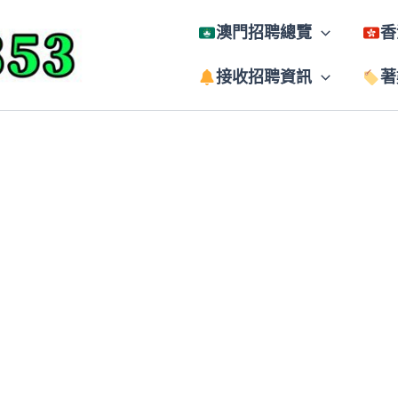
澳門招聘總覽
香
接收招聘資訊
著