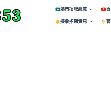
澳門招聘總覽
香
接收招聘資訊
著