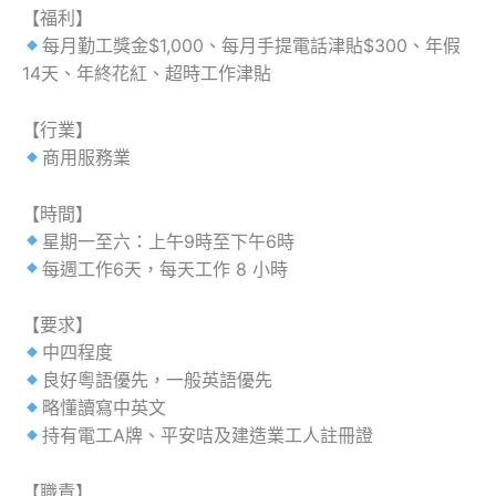
【福利】
每月勤工獎金$1,000、每月手提電話津貼$300、年假
14天、年終花紅、超時工作津貼
【行業】
商用服務業
【時間】
星期一至六：上午9時至下午6時
每週工作6天，每天工作 8 小時
【要求】
中四程度
良好粵語優先，一般英語優先
略懂讀寫中英文
持有電工A牌、平安咭及建造業工人註冊證
【職責】