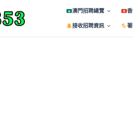
澳門招聘總覽
香
接收招聘資訊
著