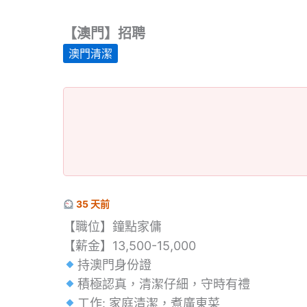
【澳門】招聘
澳門清潔
35 天前
【職位】鐘點家傭
【薪金】13,500-15,000
持澳門身份證
積極認真，清潔仔細，守時有禮
工作: 家庭清潔，煮廣東菜