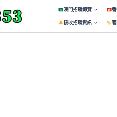
澳門招聘總覽
香
接收招聘資訊
著