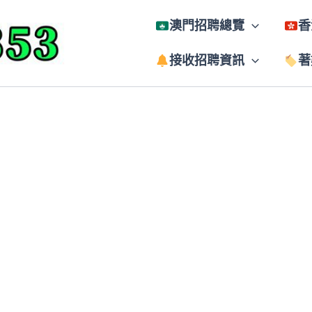
澳門招聘總覽
香
接收招聘資訊
著