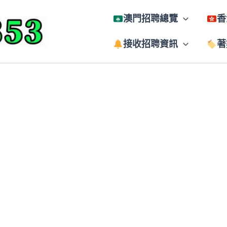
澳門招聘總覽
香
接收招聘資訊
著